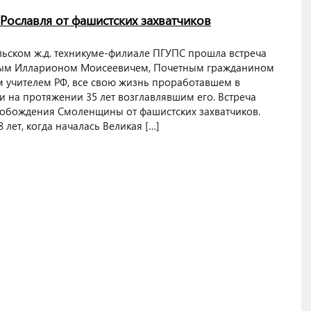
Рославля от фашистских захватчиков
вльском ж.д. техникуме-филиале ПГУПС прошла встреча
овым Илларионом Моисеевичем, Почетным гражданином
м учителем РФ, все свою жизнь проработавшем в
 на протяжении 35 лет возглавлявшим его. Встреча
вобождения Смоленщины от фашистских захватчиков.
лет, когда началась Великая […]