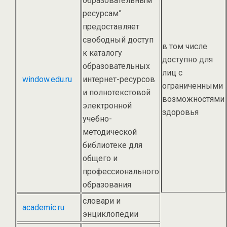
образовательным
ресурсам”
предоставляет
свободный доступ
в том числе
к каталогу
доступно для
образовательных
лиц с
window.edu.ru
интернет-ресурсов
ограниченными
и полнотекстовой
возможностями
электронной
здоровья
учебно-
методической
библиотеке для
общего и
профессионального
образования
словари и
academic.ru
энциклопедии